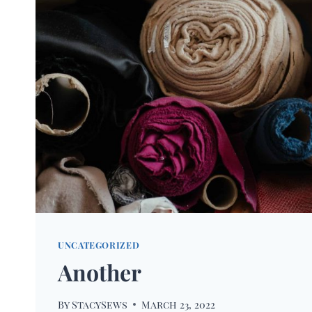
UNCATEGORIZED
Another
By
StacySews
March 23, 2022