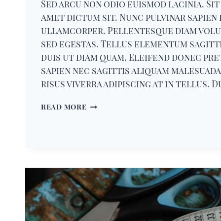
Sed arcu non odio euismod lacinia. Sit
amet dictum sit. Nunc pulvinar sapien 
ullamcorper. Pellentesque diam vol
sed egestas. Tellus elementum sagitti
duis ut diam quam. Eleifend donec pr
sapien nec sagittis aliquam malesuada
risus viverra adipiscing at in tellus. 
DESIGNING
READ MORE
RUNWAY
LOOKS