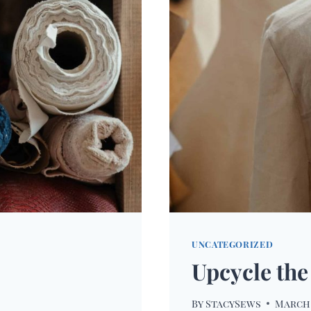
UNCATEGORIZED
Upcycle the
By
StacySews
March 