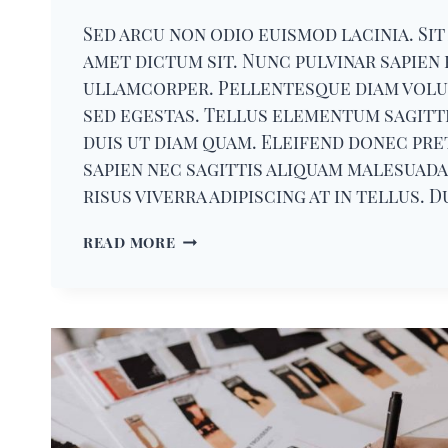
Sed arcu non odio euismod lacinia. Sit
amet dictum sit. Nunc pulvinar sapien 
ullamcorper. Pellentesque diam vol
sed egestas. Tellus elementum sagitti
duis ut diam quam. Eleifend donec pr
sapien nec sagittis aliquam malesuada
risus viverra adipiscing at in tellus. 
ANOTHER
READ MORE