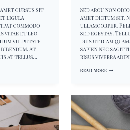
 amet cursus sit
Sed arcu non odio 
et ligula
amet dictum sit. N
utpat commodo
ullamcorper. Pel
s vitae et leo
sed egestas. Tell
etium vulputate
duis ut diam quam
 bibendum. At
sapien nec sagitt
Duis at tellus…
risus viverra adip
UPCYCLE
READ MORE
THE
CLOTHES
YOU
ALREADY
OWN