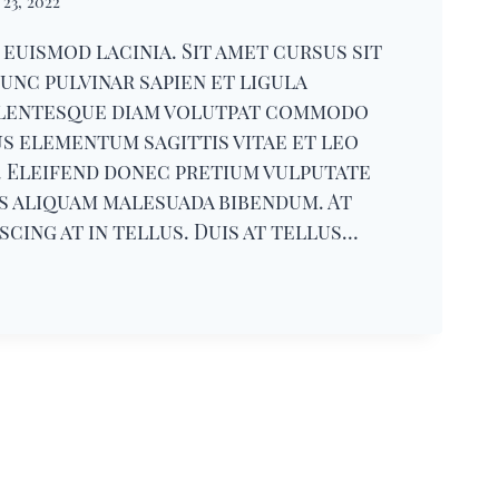
23, 2022
euismod lacinia. Sit amet cursus sit
unc pulvinar sapien et ligula
lentesque diam volutpat commodo
us elementum sagittis vitae et leo
. Eleifend donec pretium vulputate
is aliquam malesuada bibendum. At
iscing at in tellus. Duis at tellus…
ING
T