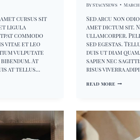
By
StacySews
March 
 amet cursus sit
Sed arcu non odio 
et ligula
amet dictum sit. N
utpat commodo
ullamcorper. Pel
s vitae et leo
sed egestas. Tell
etium vulputate
duis ut diam quam
 bibendum. At
sapien nec sagitt
Duis at tellus…
risus viverra adip
ANOTHER
READ MORE
POST