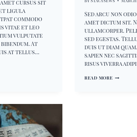
By
StacySews
March 
 amet cursus sit
et ligula
Sed arcu non odio 
utpat commodo
amet dictum sit. N
s vitae et leo
ullamcorper. Pel
etium vulputate
sed egestas. Tell
 bibendum. At
duis ut diam quam
Duis at tellus…
sapien nec sagitt
risus viverra adip
CROCHET
READ MORE
AND
KNITTING
ARE
TWO
DIFFEREN
THINGS