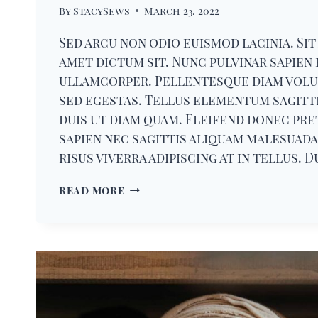
By
StacySews
March 23, 2022
Sed arcu non odio euismod lacinia. Sit
amet dictum sit. Nunc pulvinar sapien 
ullamcorper. Pellentesque diam vol
sed egestas. Tellus elementum sagitti
duis ut diam quam. Eleifend donec pr
sapien nec sagittis aliquam malesuada
risus viverra adipiscing at in tellus. 
FIRST
READ MORE
POST