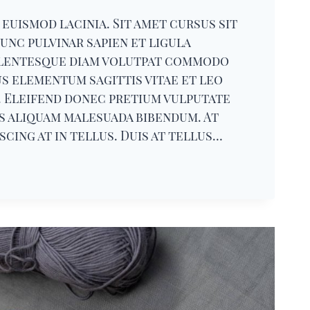
euismod lacinia. Sit amet cursus sit
unc pulvinar sapien et ligula
lentesque diam volutpat commodo
us elementum sagittis vitae et leo
. Eleifend donec pretium vulputate
is aliquam malesuada bibendum. At
iscing at in tellus. Duis at tellus…